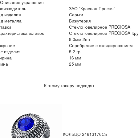
Описание украшения
роизводитель
ЗАО "Красная Пресня"
ид изделия
Серьги
ид металла
Бижутерия
тавки
Стекло ювелирное PRECIOSA
рактеристика вставок
Стекло ювелирное PRECIOSA Кру
8.0мм 2шт
окрытие
Серебрение с оксидированием
с изделия
5.2 гр
ирина
16 мм
лина
25 мм
К этому товару подходят
КОЛЬЦО 24613176Сп