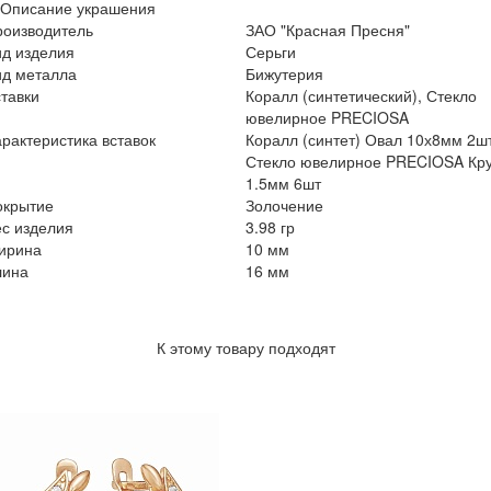
Описание украшения
роизводитель
ЗАО "Красная Пресня"
ид изделия
Серьги
ид металла
Бижутерия
тавки
Коралл (синтетический), Стекло
ювелирное PRECIOSA
рактеристика вставок
Коралл (синтет) Овал 10х8мм 2шт
Стекло ювелирное PRECIOSA Кру
1.5мм 6шт
окрытие
Золочение
с изделия
3.98 гр
ирина
10 мм
лина
16 мм
К этому товару подходят