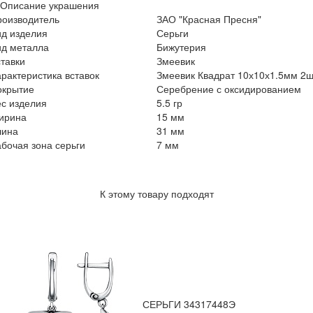
Описание украшения
роизводитель
ЗАО "Красная Пресня"
ид изделия
Серьги
ид металла
Бижутерия
тавки
Змеевик
рактеристика вставок
Змеевик Квадрат 10х10х1.5мм 2ш
окрытие
Серебрение с оксидированием
с изделия
5.5 гр
ирина
15 мм
лина
31 мм
бочая зона серьги
7 мм
К этому товару подходят
СЕРЬГИ 34317448Э