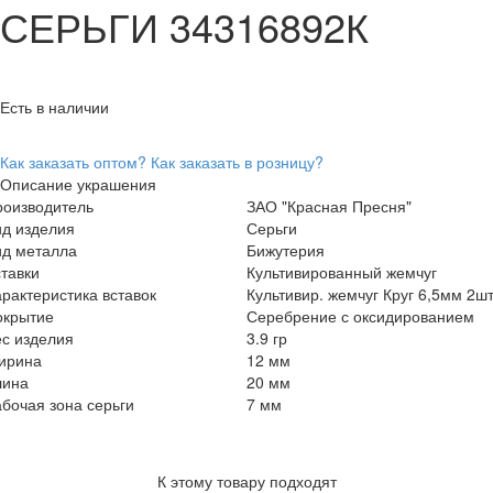
СЕРЬГИ 34316892К
Есть в наличии
Как заказать оптом?
Как заказать в розницу?
Описание украшения
роизводитель
ЗАО "Красная Пресня"
ид изделия
Серьги
ид металла
Бижутерия
тавки
Культивированный жемчуг
рактеристика вставок
Культивир. жемчуг Круг 6,5мм 2ш
окрытие
Серебрение с оксидированием
с изделия
3.9 гр
ирина
12 мм
лина
20 мм
бочая зона серьги
7 мм
К этому товару подходят