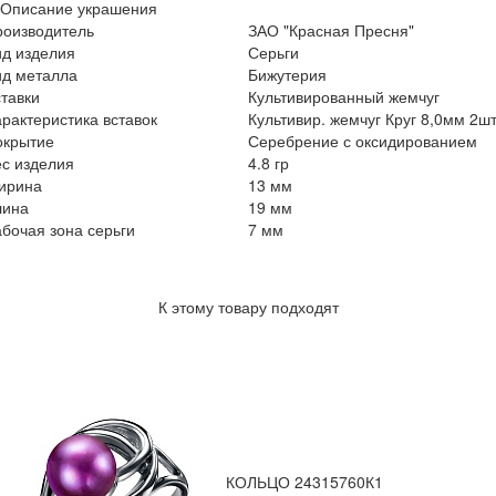
Описание украшения
роизводитель
ЗАО "Красная Пресня"
ид изделия
Серьги
ид металла
Бижутерия
тавки
Культивированный жемчуг
рактеристика вставок
Культивир. жемчуг Круг 8,0мм 2ш
окрытие
Серебрение с оксидированием
с изделия
4.8 гр
ирина
13 мм
лина
19 мм
бочая зона серьги
7 мм
К этому товару подходят
КОЛЬЦО 24315760К1