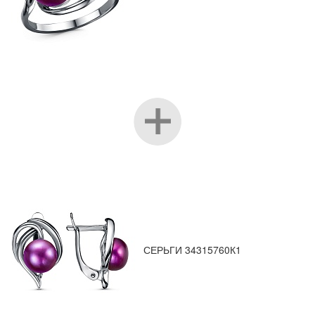
СЕРЬГИ 34315760К1