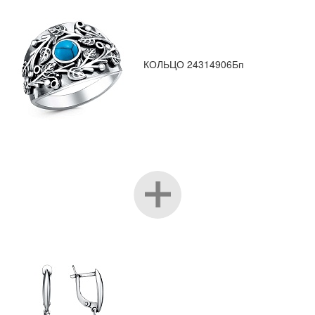
КОЛЬЦО 24314906Бп