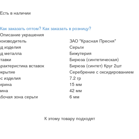
Есть в наличии
Как заказать оптом?
Как заказать в розницу?
Описание украшения
роизводитель
ЗАО "Красная Пресня"
ид изделия
Серьги
ид металла
Бижутерия
тавки
Бирюза (синтетическая)
рактеристика вставок
Бирюза (синтет) Круг 2шт
окрытие
Серебрение с оксидированием
с изделия
7.2 гр
ирина
15 мм
лина
42 мм
бочая зона серьги
6 мм
К этому товару подходят