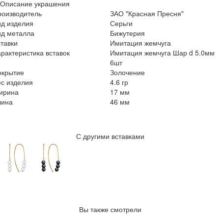
Описание украшения
роизводитель
ЗАО "Красная Пресня"
ид изделия
Серьги
ид металла
Бижутерия
тавки
Имитация жемчуга
рактеристика вставок
Имитация жемчуга Шар d 5.0мм
6шт
окрытие
Золочение
с изделия
4.6 гр
ирина
17 мм
лина
46 мм
С другими вставками
Вы также смотрели