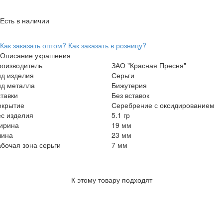
Есть в наличии
Как заказать оптом?
Как заказать в розницу?
Описание украшения
роизводитель
ЗАО "Красная Пресня"
ид изделия
Серьги
ид металла
Бижутерия
тавки
Без вставок
окрытие
Серебрение с оксидированием
с изделия
5.1 гр
ирина
19 мм
лина
23 мм
бочая зона серьги
7 мм
К этому товару подходят