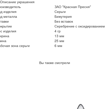
Описание украшения
роизводитель
ЗАО "Красная Пресня"
ид изделия
Серьги
ид металла
Бижутерия
тавки
Без вставок
окрытие
Серебрение с оксидированием
с изделия
4 гр
ирина
13 мм
лина
25 мм
бочая зона серьги
6 мм
Вы также смотрели