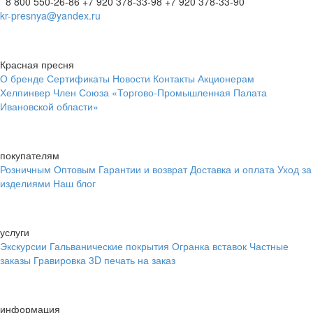
8 800 550-26-86
+7 920 378-33-98
+7 920 378-33-90
kr-presnya@yandex.ru
Красная пресня
О бренде
Сертификаты
Новости
Контакты
Акционерам
Хелпинвер
Член Союза «Торгово-Промышленная Палата
Ивановской области»
покупателям
Розничным
Оптовым
Гарантии и возврат
Доставка и оплата
Уход за
изделиями
Наш блог
услуги
Экскурсии
Гальванические покрытия
Огранка вставок
Частные
заказы
Гравировка
3D печать на заказ
информация