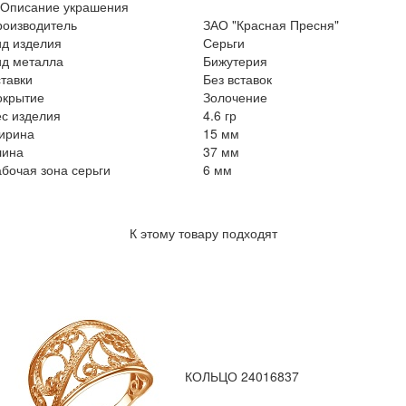
Описание украшения
роизводитель
ЗАО "Красная Пресня"
ид изделия
Серьги
ид металла
Бижутерия
тавки
Без вставок
окрытие
Золочение
с изделия
4.6 гр
ирина
15 мм
лина
37 мм
бочая зона серьги
6 мм
К этому товару подходят
КОЛЬЦО 24016837