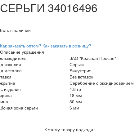
СЕРЬГИ 34016496
Есть в наличии
Как заказать оптом?
Как заказать в розницу?
Описание украшения
роизводитель
ЗАО "Красная Пресня"
ид изделия
Серьги
ид металла
Бижутерия
тавки
Без вставок
окрытие
Серебрение с оксидированием
с изделия
4.8 гр
ирина
18 мм
лина
30 мм
бочая зона серьги
6 мм
К этому товару подходят