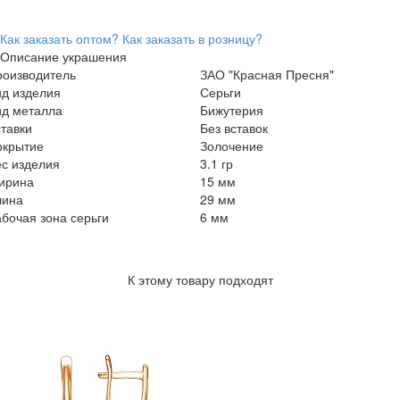
Как заказать оптом?
Как заказать в розницу?
Описание украшения
роизводитель
ЗАО "Красная Пресня"
ид изделия
Серьги
ид металла
Бижутерия
тавки
Без вставок
окрытие
Золочение
с изделия
3.1 гр
ирина
15 мм
лина
29 мм
бочая зона серьги
6 мм
К этому товару подходят