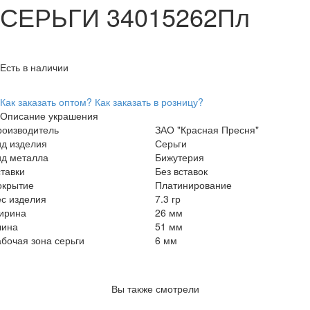
СЕРЬГИ 34015262Пл
Есть в наличии
Как заказать оптом?
Как заказать в розницу?
Описание украшения
роизводитель
ЗАО "Красная Пресня"
ид изделия
Серьги
ид металла
Бижутерия
тавки
Без вставок
окрытие
Платинирование
с изделия
7.3 гр
ирина
26 мм
лина
51 мм
бочая зона серьги
6 мм
Вы также смотрели