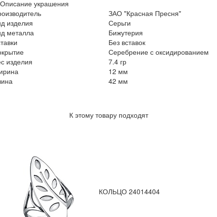
Описание украшения
роизводитель
ЗАО "Красная Пресня"
ид изделия
Серьги
ид металла
Бижутерия
тавки
Без вставок
окрытие
Серебрение с оксидированием
с изделия
7.4 гр
ирина
12 мм
лина
42 мм
К этому товару подходят
КОЛЬЦО 24014404