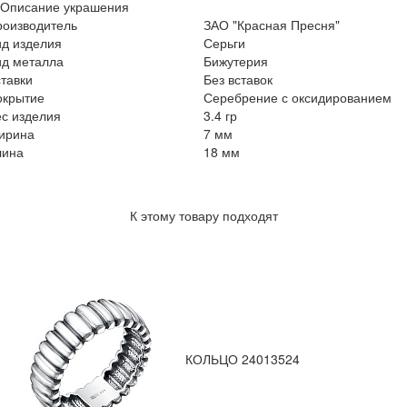
Описание украшения
роизводитель
ЗАО "Красная Пресня"
ид изделия
Серьги
ид металла
Бижутерия
тавки
Без вставок
окрытие
Серебрение с оксидированием
с изделия
3.4 гр
ирина
7 мм
лина
18 мм
К этому товару подходят
КОЛЬЦО 24013524