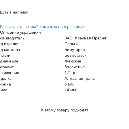
Есть в наличии
Как заказать оптом?
Как заказать в розницу?
Описание украшения
роизводитель
ЗАО "Красная Пресня"
ид изделия
Серьги
ид металла
Бижутерия
тавки
Без вставок
азначение
Женские
окрытие
Золочение
с изделия
1.7 гр
тделка
Алмазная грань
ирина
5 мм
лина
14 мм
К этому товару подходят