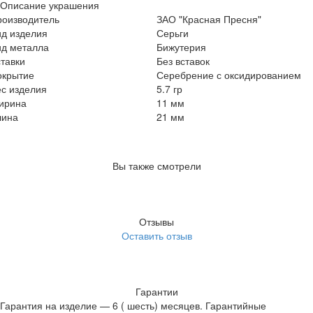
Описание украшения
роизводитель
ЗАО "Красная Пресня"
ид изделия
Серьги
ид металла
Бижутерия
тавки
Без вставок
окрытие
Серебрение с оксидированием
с изделия
5.7 гр
ирина
11 мм
лина
21 мм
Вы также смотрели
Отзывы
Оставить отзыв
Гарантии
Гарантия на изделие — 6 ( шесть) месяцев. Гарантийные