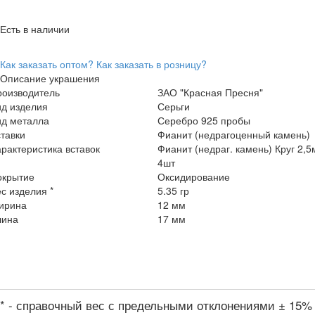
Есть в наличии
Как заказать оптом?
Как заказать в розницу?
Описание украшения
роизводитель
ЗАО "Красная Пресня"
ид изделия
Серьги
ид металла
Серебро 925 пробы
тавки
Фианит (недрагоценный камень)
рактеристика вставок
Фианит (недраг. камень) Круг 2,
4шт
окрытие
Оксидирование
с изделия *
5.35 гр
ирина
12 мм
лина
17 мм
* - справочный вес с предельными отклонениями ± 15%