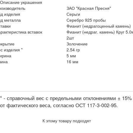
Описание украшения
роизводитель
ЗАО "Красная Пресня"
ид изделия
Серьги
ид металла
Серебро 925 пробы
тавки
Фианит (недрагоценный камень)
рактеристика вставок
Фианит (недраг. камень) Круг 5.
2шт
окрытие
Золочение
с изделия *
2.54 гр
ирина
5 мм
лина
16 мм
* - справочный вес с предельными отклонениями ± 15%
от фактического веса, согласно ОСТ 117-3-002-95.
К этому товару подходят