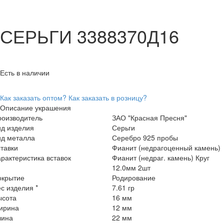
СЕРЬГИ 3388370Д16
Есть в наличии
Как заказать оптом?
Как заказать в розницу?
Описание украшения
роизводитель
ЗАО "Красная Пресня"
ид изделия
Серьги
ид металла
Серебро 925 пробы
тавки
Фианит (недрагоценный камень)
рактеристика вставок
Фианит (недраг. камень) Круг
12.0мм 2шт
окрытие
Родирование
с изделия *
7.61 гр
ысота
16 мм
ирина
12 мм
лина
22 мм