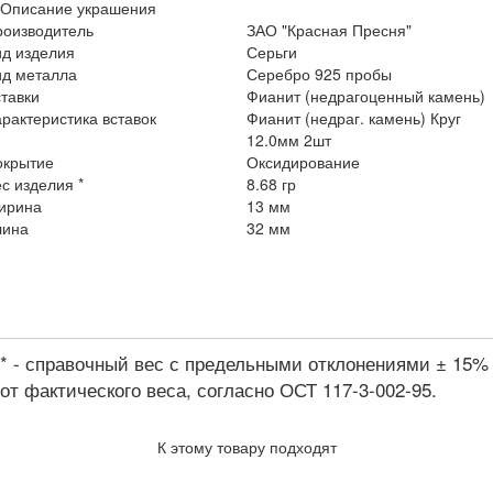
Описание украшения
роизводитель
ЗАО "Красная Пресня"
ид изделия
Серьги
ид металла
Серебро 925 пробы
тавки
Фианит (недрагоценный камень)
рактеристика вставок
Фианит (недраг. камень) Круг
12.0мм 2шт
окрытие
Оксидирование
с изделия *
8.68 гр
ирина
13 мм
лина
32 мм
* - справочный вес с предельными отклонениями ± 15%
от фактического веса, согласно ОСТ 117-3-002-95.
К этому товару подходят