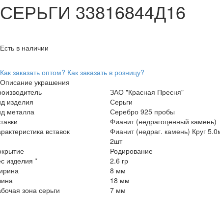
СЕРЬГИ 33816844Д16
Есть в наличии
Как заказать оптом?
Как заказать в розницу?
Описание украшения
роизводитель
ЗАО "Красная Пресня"
ид изделия
Серьги
ид металла
Серебро 925 пробы
тавки
Фианит (недрагоценный камень)
рактеристика вставок
Фианит (недраг. камень) Круг 5.
2шт
окрытие
Родирование
с изделия *
2.6 гр
ирина
8 мм
лина
18 мм
бочая зона серьги
7 мм