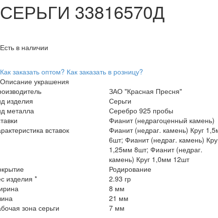
СЕРЬГИ 33816570Д
Есть в наличии
Как заказать оптом?
Как заказать в розницу?
Описание украшения
роизводитель
ЗАО "Красная Пресня"
ид изделия
Серьги
ид металла
Серебро 925 пробы
тавки
Фианит (недрагоценный камень)
рактеристика вставок
Фианит (недраг. камень) Круг 1,
6шт; Фианит (недраг. камень) Кру
1,25мм 8шт; Фианит (недраг.
камень) Круг 1,0мм 12шт
окрытие
Родирование
с изделия *
2.93 гр
ирина
8 мм
лина
21 мм
бочая зона серьги
7 мм