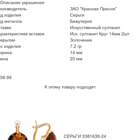
Описание украшения
роизводитель
ЗАО "Красная Пресня"
ид изделия
Серьги
ид металла
Бижутерия
тавки
Искусственный султанит
рактеристика вставок
Иск. султанит Круг 14мм 2шт
окрытие
Золочение
с изделия
7.2 гр
ирина
14 мм
лина
20 мм
38-99
К этому товару подходят
СЕРЬГИ 3381638-24