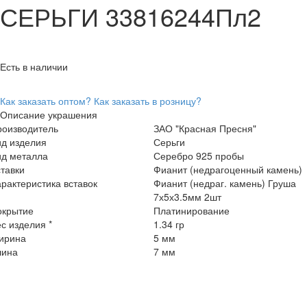
СЕРЬГИ 33816244Пл2
Есть в наличии
Как заказать оптом?
Как заказать в розницу?
Описание украшения
роизводитель
ЗАО "Красная Пресня"
ид изделия
Серьги
ид металла
Серебро 925 пробы
тавки
Фианит (недрагоценный камень)
рактеристика вставок
Фианит (недраг. камень) Груша
7х5х3.5мм 2шт
окрытие
Платинирование
с изделия *
1.34 гр
ирина
5 мм
лина
7 мм