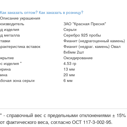
Как заказать оптом?
Как заказать в розницу?
Описание украшения
роизводитель
ЗАО "Красная Пресня"
ид изделия
Серьги
ид металла
Серебро 925 пробы
тавки
Фианит (недрагоценный камень)
рактеристика вставок
Фианит (недраг. камень) Овал
8х6мм 2шт
окрытие
Оксидирование
с изделия *
4.53 гр
ирина
13 мм
лина
20 мм
бочая зона серьги
6 мм
* - справочный вес с предельными отклонениями ± 15%
от фактического веса, согласно ОСТ 117-3-002-95.