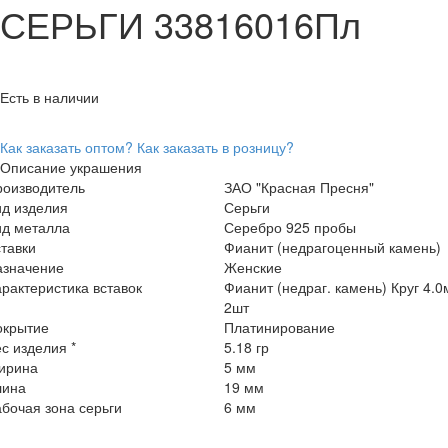
СЕРЬГИ 33816016Пл
Есть в наличии
Как заказать оптом?
Как заказать в розницу?
Описание украшения
роизводитель
ЗАО "Красная Пресня"
ид изделия
Серьги
ид металла
Серебро 925 пробы
тавки
Фианит (недрагоценный камень)
азначение
Женские
рактеристика вставок
Фианит (недраг. камень) Круг 4.
2шт
окрытие
Платинирование
с изделия *
5.18 гр
ирина
5 мм
лина
19 мм
бочая зона серьги
6 мм