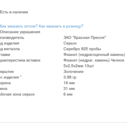
Есть в наличии
Как заказать оптом?
Как заказать в розницу?
Описание украшения
роизводитель
ЗАО "Красная Пресня"
ид изделия
Серьги
ид металла
Серебро 925 пробы
тавки
Фианит (недрагоценный камень)
рактеристика вставок
Фианит (недраг. камень) Челнок
5х2,5х2мм 10шт
окрытие
Золочение
с изделия *
3.98 гр
ирина
16 мм
лина
31 мм
бочая зона серьги
6 мм