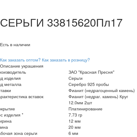
СЕРЬГИ 33815620Пл17
Есть в наличии
Как заказать оптом?
Как заказать в розницу?
Описание украшения
роизводитель
ЗАО "Красная Пресня"
ид изделия
Серьги
ид металла
Серебро 925 пробы
тавки
Фианит (недрагоценный камень)
рактеристика вставок
Фианит (недраг. камень) Круг
12.0мм 2шт
окрытие
Платинирование
с изделия *
7.73 гр
ирина
12 мм
лина
20 мм
бочая зона серьги
6 мм