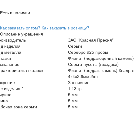
Есть в наличии
Как заказать оптом?
Как заказать в розницу?
Описание украшения
роизводитель
ЗАО "Красная Пресня"
ид изделия
Серьги
ид металла
Серебро 925 пробы
тавки
Фианит (недрагоценный камень)
азначение
Серьги-пусеты (гвоздики)
рактеристика вставок
Фианит (недраг. камень) Квадрат
4х4х2.6мм 2шт
окрытие
Золочение
с изделия *
1.13 гр
ирина
5 мм
лина
5 мм
бочая зона серьги
5 мм