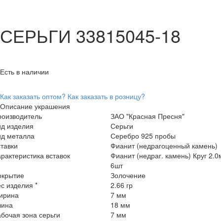
СЕРЬГИ 33815045-18
Есть в наличии
Как заказать оптом?
Как заказать в розницу?
Описание украшения
роизводитель
ЗАО "Красная Пресня"
ид изделия
Серьги
ид металла
Серебро 925 пробы
тавки
Фианит (недрагоценный камень)
рактеристика вставок
Фианит (недраг. камень) Круг 2.
6шт
окрытие
Золочение
с изделия *
2.66 гр
ирина
7 мм
лина
18 мм
бочая зона серьги
7 мм