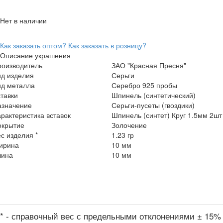
Нет в наличии
Как заказать оптом?
Как заказать в розницу?
Описание украшения
роизводитель
ЗАО "Красная Пресня"
ид изделия
Серьги
ид металла
Серебро 925 пробы
тавки
Шпинель (синтетический)
азначение
Серьги-пусеты (гвоздики)
рактеристика вставок
Шпинель (синтет) Круг 1.5мм 2шт
окрытие
Золочение
с изделия *
1.23 гр
ирина
10 мм
лина
10 мм
* - справочный вес с предельными отклонениями ± 15%