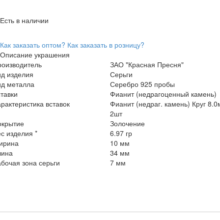
Есть в наличии
Как заказать оптом?
Как заказать в розницу?
Описание украшения
роизводитель
ЗАО "Красная Пресня"
ид изделия
Серьги
ид металла
Серебро 925 пробы
тавки
Фианит (недрагоценный камень)
рактеристика вставок
Фианит (недраг. камень) Круг 8.
2шт
окрытие
Золочение
с изделия *
6.97 гр
ирина
10 мм
лина
34 мм
бочая зона серьги
7 мм