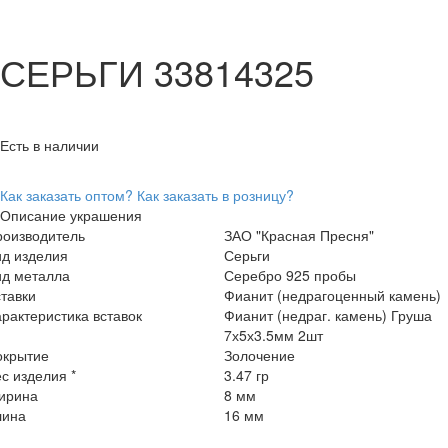
СЕРЬГИ 33814325
Есть в наличии
Как заказать оптом?
Как заказать в розницу?
Описание украшения
роизводитель
ЗАО "Красная Пресня"
ид изделия
Серьги
ид металла
Серебро 925 пробы
тавки
Фианит (недрагоценный камень)
рактеристика вставок
Фианит (недраг. камень) Груша
7х5х3.5мм 2шт
окрытие
Золочение
с изделия *
3.47 гр
ирина
8 мм
лина
16 мм