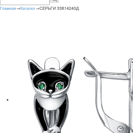
Главная
→
Каталог
→
СЕРЬГИ 33814240Д