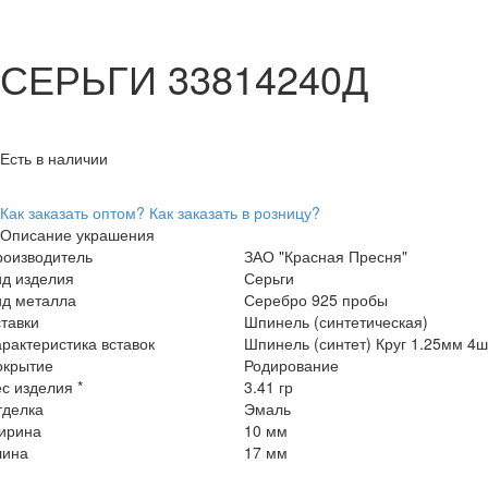
СЕРЬГИ 33814240Д
Есть в наличии
Как заказать оптом?
Как заказать в розницу?
Описание украшения
роизводитель
ЗАО "Красная Пресня"
ид изделия
Серьги
ид металла
Серебро 925 пробы
тавки
Шпинель (синтетическая)
рактеристика вставок
Шпинель (синтет) Круг 1.25мм 4ш
окрытие
Родирование
с изделия *
3.41 гр
тделка
Эмаль
ирина
10 мм
лина
17 мм