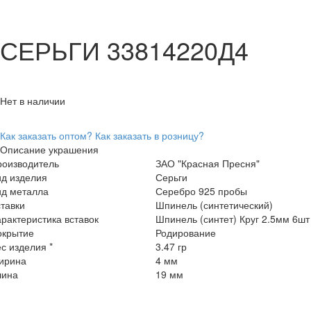
СЕРЬГИ 33814220Д4
Нет в наличии
Как заказать оптом?
Как заказать в розницу?
Описание украшения
роизводитель
ЗАО "Красная Пресня"
ид изделия
Серьги
ид металла
Серебро 925 пробы
тавки
Шпинель (синтетический)
рактеристика вставок
Шпинель (синтет) Круг 2.5мм 6шт
окрытие
Родирование
с изделия *
3.47 гр
ирина
4 мм
лина
19 мм