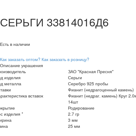
СЕРЬГИ 33814016Д6
Есть в наличии
Как заказать оптом?
Как заказать в розницу?
Описание украшения
роизводитель
ЗАО "Красная Пресня"
ид изделия
Серьги
ид металла
Серебро 925 пробы
тавки
Фианит (недрагоценный камень)
рактеристика вставок
Фианит (недраг. камень) Круг 2.
14шт
окрытие
Родирование
с изделия *
2.7 гр
ирина
3 мм
лина
25 мм