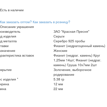
Есть в наличии
Как заказать оптом?
Как заказать в розницу?
Описание украшения
роизводитель
ЗАО "Красная Пресня"
ид изделия
Серьги
ид металла
Серебро 925 пробы
тавки
Фианит (недрагоценный камень)
азначение
Женские
рактеристика вставок
Фианит (недраг. камень) Круг
1,25мм 14шт; Фианит (недраг.
камень) Груша 10х7мм 2шт
окрытие
Золочение, выборочное
родирование
с изделия *
5.38 гр
ирина
12 мм
лина
22 мм