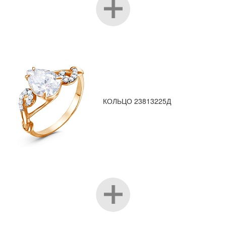
КОЛЬЦО 23813225Д