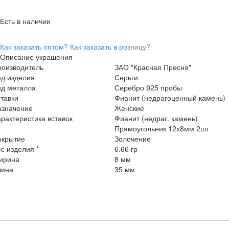
Есть в наличии
Как заказать оптом?
Как заказать в розницу?
Описание украшения
роизводитель
ЗАО "Красная Пресня"
ид изделия
Серьги
ид металла
Серебро 925 пробы
тавки
Фианит (недрагоценный камень)
азначение
Женские
рактеристика вставок
Фианит (недраг. камень)
Прямоугольник 12х8мм 2шт
окрытие
Золочение
с изделия *
6.66 гр
ирина
8 мм
лина
35 мм