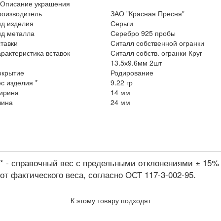
Описание украшения
роизводитель
ЗАО "Красная Пресня"
ид изделия
Серьги
ид металла
Серебро 925 пробы
тавки
Ситалл собственной огранки
рактеристика вставок
Ситалл собств. огранки Круг
13.5х9.6мм 2шт
окрытие
Родирование
с изделия *
9.22 гр
ирина
14 мм
лина
24 мм
* - справочный вес с предельными отклонениями ± 15%
от фактического веса, согласно ОСТ 117-3-002-95.
К этому товару подходят