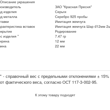
Описание украшения
роизводитель
ЗАО "Красная Пресня"
ид изделия
Серьги
ид металла
Серебро 925 пробы
тавки
Имитация жемчуга
рактеристика вставок
Имитация жемчуга Шар d12мм 2
окрытие
Родирование
с изделия *
7.47 гр
ирина
12 мм
лина
22 мм
* - справочный вес с предельными отклонениями ± 15%
от фактического веса, согласно ОСТ 117-3-002-95.
К этому товару подходят