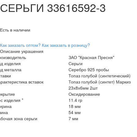
СЕРЬГИ 33616592-3
Есть в наличии
Как заказать оптом?
Как заказать в розницу?
Описание украшения
роизводитель
ЗАО "Красная Пресня"
ид изделия
Серьги
ид металла
Серебро 925 пробы
тавки
Топаз голубой (синтетический)
рактеристика вставок
Топаз голубой (синтет) Маркиз
23х8х6мм 2шт
окрытие
Оксидирование
с изделия *
11.4 гр
ирина
18 мм
лина
54 мм
бочая зона серьги
7 мм