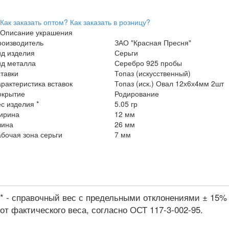
Как заказать оптом?
Как заказать в розницу?
Описание украшения
роизводитель
ЗАО "Красная Пресня"
ид изделия
Серьги
ид металла
Серебро 925 пробы
тавки
Топаз (искусственный)
рактеристика вставок
Топаз (иск.) Овал 12х6х4мм 2шт
окрытие
Родирование
с изделия *
5.05 гр
ирина
12 мм
лина
26 мм
бочая зона серьги
7 мм
* - справочный вес с предельными отклонениями ± 15%
от фактического веса, согласно ОСТ 117-3-002-95.