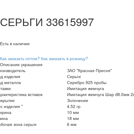
СЕРЬГИ 33615997
Есть в наличии
Как заказать оптом?
Как заказать в розницу?
Описание украшения
роизводитель
ЗАО "Красная Пресня"
ид изделия
Серьги
ид металла
Серебро 925 пробы
тавки
Имитация жемчуга
рактеристика вставок
Имитация жемчуга Шар d8.0мм 2
окрытие
Золочение
с изделия *
4.52 гр
ирина
10 мм
лина
18 мм
бочая зона серьги
6 мм