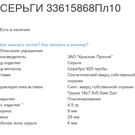
СЕРЬГИ 33615868Пл10
Есть в наличии
Как заказать оптом?
Как заказать в розницу?
Описание украшения
роизводитель
ЗАО "Красная Пресня"
ид изделия
Серьги
ид металла
Серебро 925 пробы
тавки
Синтетический кварц собственно
огранки
рактеристика вставок
Синт. кварц собственной огранки
Груша 18х7.5х5.2мм 2шт
окрытие
Платинирование
с изделия *
4.5 гр
ирина
9 мм
лина
33 мм
бочая зона серьги
6 мм