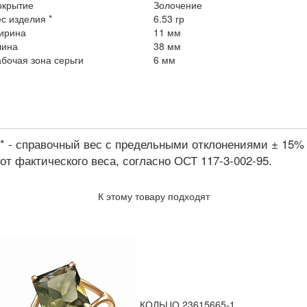
окрытие
Золочение
с изделия *
6.53 гр
ирина
11 мм
лина
38 мм
бочая зона серьги
6 мм
* - справочный вес с предельными отклонениями ± 15%
от фактического веса, согласно ОСТ 117-3-002-95.
К этому товару подходят
КОЛЬЦО 23615665-1