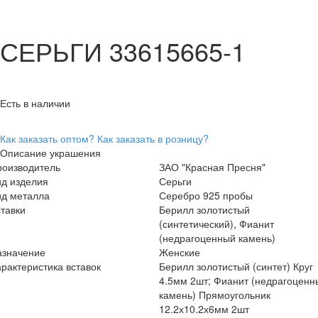
СЕРЬГИ 33615665-1
Есть в наличии
Как заказать оптом?
Как заказать в розницу?
Описание украшения
роизводитель
ЗАО "Красная Пресня"
ид изделия
Серьги
ид металла
Серебро 925 пробы
тавки
Берилл золотистый
(синтетический), Фианит
(недрагоценный камень)
азначение
Женские
рактеристика вставок
Берилл золотистый (синтет) Круг
4.5мм 2шт; Фианит (недрагоценн
камень) Прямоугольник
12.2х10.2х6мм 2шт