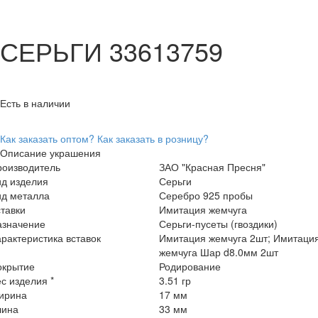
СЕРЬГИ 33613759
Есть в наличии
Как заказать оптом?
Как заказать в розницу?
Описание украшения
роизводитель
ЗАО "Красная Пресня"
ид изделия
Серьги
ид металла
Серебро 925 пробы
тавки
Имитация жемчуга
азначение
Серьги-пусеты (гвоздики)
рактеристика вставок
Имитация жемчуга 2шт; Имитаци
жемчуга Шар d8.0мм 2шт
окрытие
Родирование
с изделия *
3.51 гр
ирина
17 мм
лина
33 мм