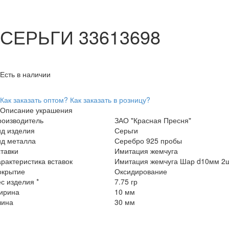
СЕРЬГИ 33613698
Есть в наличии
Как заказать оптом?
Как заказать в розницу?
Описание украшения
роизводитель
ЗАО "Красная Пресня"
ид изделия
Серьги
ид металла
Серебро 925 пробы
тавки
Имитация жемчуга
рактеристика вставок
Имитация жемчуга Шар d10мм 2
окрытие
Оксидирование
с изделия *
7.75 гр
ирина
10 мм
лина
30 мм