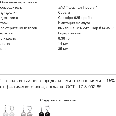
Описание украшения
роизводитель
ЗАО "Красная Пресня"
ид изделия
Серьги
ид металла
Серебро 925 пробы
тавки
Имитация жемчуга
рактеристика вставок
имитация жемчуга Шар d14мм 2
окрытие
Родирование
с изделия *
8.38 гр
ирина
14 мм
лина
35 мм
* - справочный вес с предельными отклонениями ± 15%
от фактического веса, согласно ОСТ 117-3-002-95.
С другими вставками