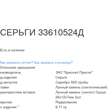
СЕРЬГИ 33610524Д
Есть в наличии
Как заказать оптом?
Как заказать в розницу?
Описание украшения
роизводитель
ЗАО "Красная Пресня"
ид изделия
Серьги
ид металла
Серебро 925 пробы
тавки
Лунный камень (синтетический)
рактеристика вставок
Лунный камень (синтет) Груша
26х12х7мм 2шт
окрытие
Родирование
с изделия *
8.71 гр